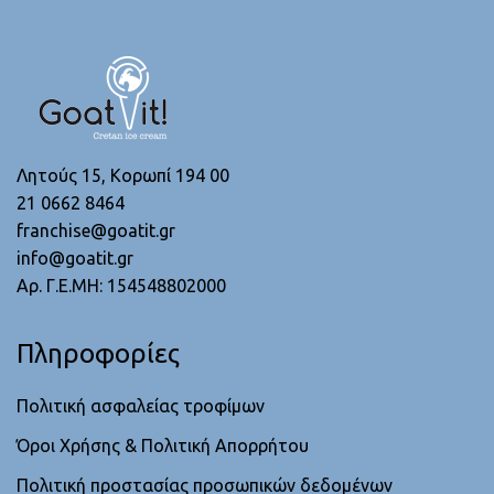
Λητούς 15, Κορωπί 194 00
21 0662 8464
franchise@goatit.gr
info@goatit.gr
Αρ. Γ.Ε.ΜΗ: 154548802000
Πληροφορίες
Πολιτική ασφαλείας τροφίμων
Όροι Χρήσης & Πολιτική Απορρήτου
Πολιτική προστασίας προσωπικών δεδομένων