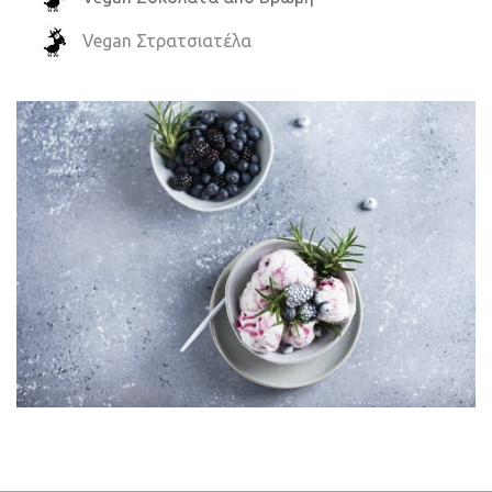
Vegan Στρατσιατέλα